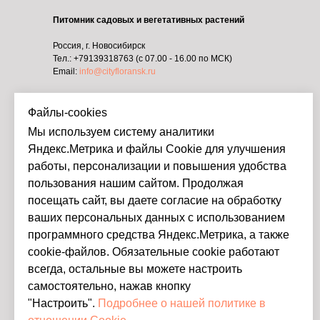
Питомник садовых и вегетативных растений
Россия, г. Новосибирск
Тел.:
+79139318763
(с 07.00 - 16.00 по МСК)
Email:
info@cityfloransk.ru
КОМПАНИЯ
Файлы-cookies
О нас
Мы используем систему аналитики
В
опросы
и ответы
Яндекс.Метрика и файлы Cookie для улучшения
Контакты и реквизиты
работы, персонализации и повышения удобства
пользования нашим сайтом. Продолжая
РАЗДЕЛЫ
посещать сайт, вы даете согласие на обработку
Черенки оптом
ваших персональных данных с использованием
Посадочный материал
программного средства Яндекс.Метрика, а также
Сопутствующие товары
cookie-файлов. Обязательные cookie работают
всегда, остальные вы можете настроить
ПРАВА
самостоятельно, нажав кнопку
Политика конфиденциальности
"Настроить".
Подробнее о нашей политике в
Публичная оферта