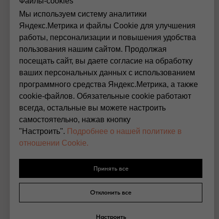
Файлы-cookies
О нас
Мы используем систему аналитики
В
опросы
и ответы
Яндекс.Метрика и файлы Cookie для улучшения
Контакты и реквизиты
работы, персонализации и повышения удобства
пользования нашим сайтом. Продолжая
РАЗДЕЛЫ
посещать сайт, вы даете согласие на обработку
Черенки оптом
ваших персональных данных с использованием
Посадочный материал
программного средства Яндекс.Метрика, а также
Сопутствующие товары
cookie-файлов. Обязательные cookie работают
всегда, остальные вы можете настроить
ПРАВА
самостоятельно, нажав кнопку
Политика конфиденциальности
"Настроить".
Подробнее о нашей политике в
Публичная оферта
отношении Cookie.
Гарантии
Принять все
© 2016 Интернет-магазин СитиФлора. Все права
защищены.
Отклонить все
Настроить