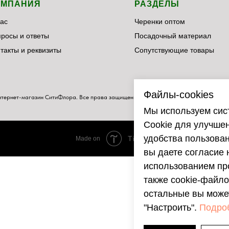
ОМПАНИЯ
РАЗДЕЛЫ
ас
Черенки оптом
просы
и ответы
Посадочный материал
такты и реквизиты
Сопутствующие товары
Файлы-cookies
тернет-магазин СитиФлора. Все права защищены.
Мы используем сис
Cookie для улучше
удобства пользова
Дорогие друзья!
вы даете согласие 
использованием пр
также cookie-файло
Подписывайтесь на наши социальные сети. В них мы
остальные вы может
публикуем важную информацию, делаем обзоры на
"Настроить".
Подроб
растения и даем рекомендации по уходу. Будем рады
вас видеть!