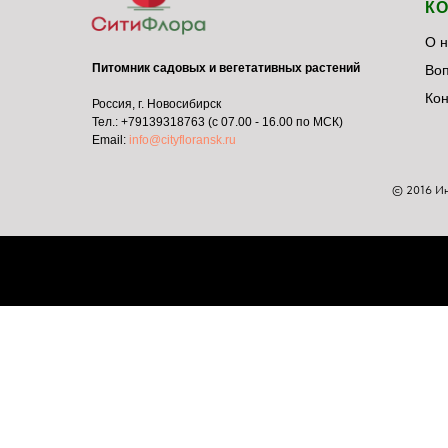
К
О н
Питомник садовых и вегетативных растений
В
о
Кон
Россия, г. Новосибирск
Тел.:
+79139318763
(с 07.00 - 16.00 по МСК)
Email:
info@cityfloransk.ru
© 2016 Ин