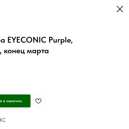
а EYECONIC Purple,
, конец марта
я в наличии
ОКС