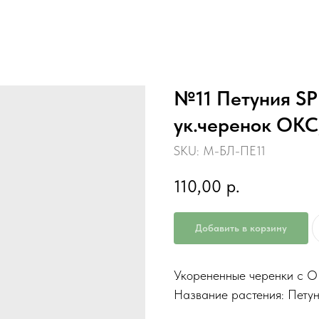
№11 Петуния S
ук.черенок ОКС
SKU:
М-БЛ-ПЕ11
110,00
р.
Добавить в корзину
Укорененные черенки с 
Название растения: Пету