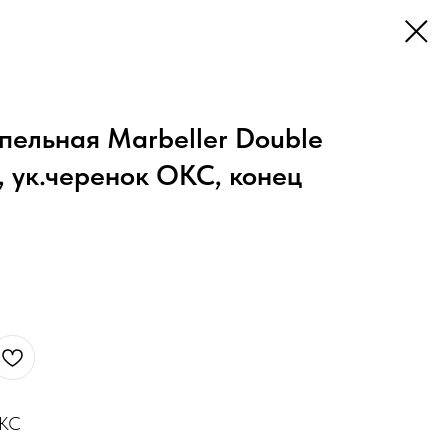
ельная Marbeller Double
, ук.черенок ОКС, конец
ОКС