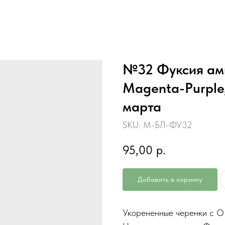
№32 Фуксия амп
Magenta-Purple
марта
SKU:
М-БЛ-ФУ32
95,00
р.
Добавить в корзину
Укорененные черенки с 