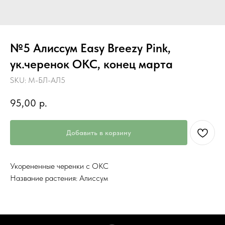
№5 Алиссум Easy Breezy Pink,
ук.черенок ОКС, конец марта
SKU:
М-БЛ-АЛ5
95,00
р.
Добавить в корзину
Укорененные черенки с ОКС
Название растения: Алиссум