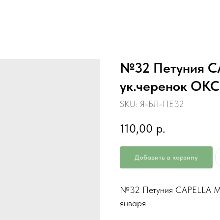
№32 Петуния C
ук.черенок ОКС
SKU:
Я-БЛ-ПЕ32
110,00
р.
Добавить в корзину
№32 Петуния CAPELLA Ma
января