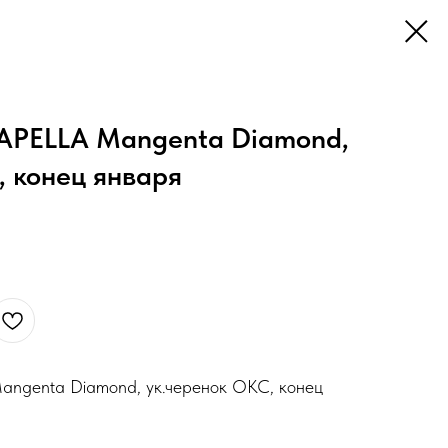
APELLA Mangenta Diamond,
, конец января
ngenta Diamond, ук.черенок ОКС, конец