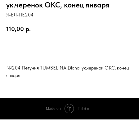
ук.черенок ОКС, конец января
Я-БЛ-ПЕ204
110,00
р.
Добавить в корзину
№204 Петуния TUMBELINA Diana, ук.черенок ОКС, конец
января
Tilda
Made on