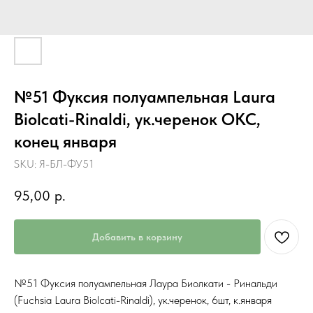
№51 Фуксия полуампельная Laura
Biolcati-Rinaldi, ук.черенок ОКС,
конец января
SKU:
Я-БЛ-ФУ51
95,00
р.
Добавить в корзину
№51 Фуксия полуампельная Лаура Биолкати - Ринальди
(Fuchsia Laura Biolcati-Rinaldi), ук.черенок, 6шт, к.января