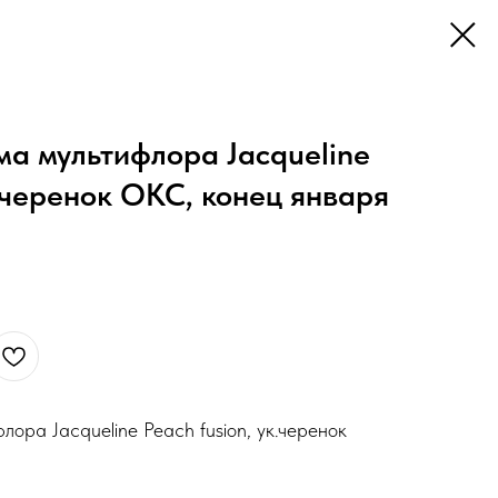
а мультифлора Jacqueline
к.черенок ОКС, конец января
ора Jacqueline Peach fusion, ук.черенок