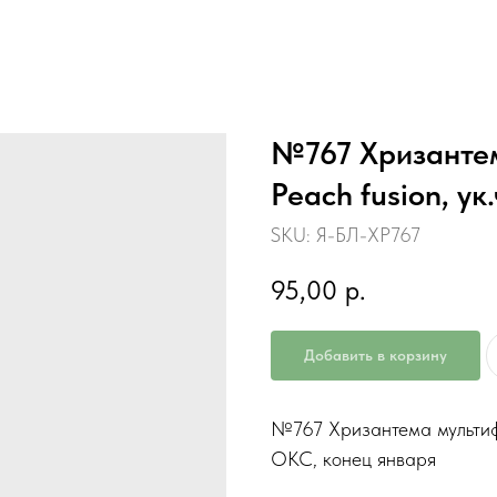
№767 Хризантем
Peach fusion, у
SKU:
Я-БЛ-ХР767
95,00
р.
Добавить в корзину
№767 Хризантема мультифл
ОКС, конец января