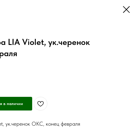
LIA Violet, ук.черенок
раля
я в наличии
t, ук.черенок ОКС, конец февраля