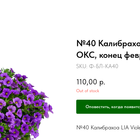
№40 Калибрахоа 
ОКС, конец фев
SKU:
Ф-БЛ-КА40
110,00
р.
Out of stock
Оповестить, когда появитс
№40 Калибрахоа LIA Viole