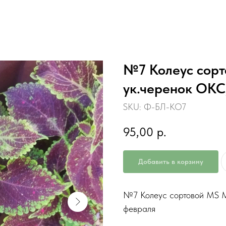
№7 Колеус сорт
ук.черенок ОКС
SKU:
Ф-БЛ-КО7
95,00
р.
Добавить в корзину
№7 Колеус сортовой MS Mi
февраля