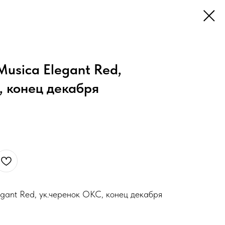
usica Elegant Red,
, конец декабря
ant Red, ук.черенок ОКС, конец декабря