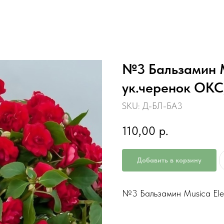
№3 Бальзамин M
ук.черенок ОКС
SKU:
Д-БЛ-БА3
110,00
р.
Добавить в корзину
№3 Бальзамин Musica Eleg