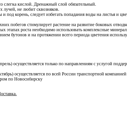
со слегка кислой. Дренажный слой обязательный.
 лучей, не любит сквозняков.
и под корень, следует избегать попадания воды на листья и цв
них побегов стимулирует растение на развитие боковых отводко
ьных этапах роста необходимо использовать комплексные минерал
анием бутонов и на протяжении всего периода цветения исполь
апрель) осуществляется только по направлениям с услугой подд
октябрь) осуществляется по всей России транспортной компание
ером по Новосибирску
оставка.