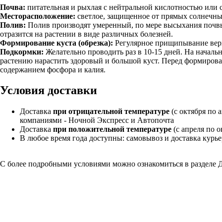
Почва:
питательная и рыхлая с нейтральной кислотностью или 
Месторасположение:
светлое, защищенное от прямых солнечных
Полив:
Полив производят умеренный, по мере высыхания почвы 
отразится на растении в виде различных болезней.
Формирование куста (обрезка):
Регулярное прищипывание верх
Подкормки:
Желательно проводить раз в 10-15 дней. На начал
растению нарастить здоровый и большой куст. Перед формиров
содержанием фосфора и калия.
Условия доставки
Доставка
при отрицательной температуре
(с октября по 
компаниями - Ночной Экспресс и Автопочта
Доставка
при положительной температуре
(с апреля по 
В любое время года доступны: самовывоз и доставка курь
С более подробными условиями можно ознакомиться в разделе
Д