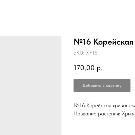
№16 Корейская
SKU:
ХР16
170,00
р.
Добавить в корзину
№16 Корейская хризанте
Название растения: Хриз