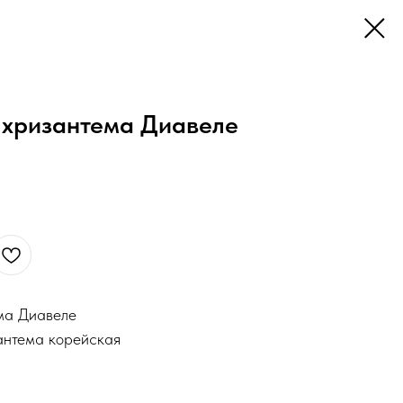
 хризантема Диавеле
ма Диавеле
антема корейская