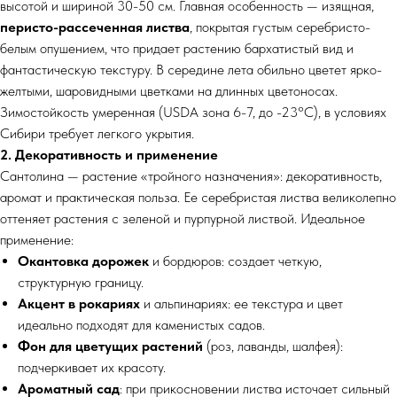
высотой и шириной 30-50 см. Главная особенность — изящная,
перисто-рассеченная листва
, покрытая густым серебристо-
белым опушением, что придает растению бархатистый вид и
фантастическую текстуру. В середине лета обильно цветет ярко-
желтыми, шаровидными цветками на длинных цветоносах.
Зимостойкость умеренная (USDA зона 6-7, до -23°C), в условиях
Сибири требует легкого укрытия.
2. Декоративность и применение
Сантолина — растение «тройного назначения»: декоративность,
аромат и практическая польза. Ее серебристая листва великолепно
оттеняет растения с зеленой и пурпурной листвой. Идеальное
применение:
Окантовка дорожек
и бордюров: создает четкую,
структурную границу.
Акцент в рокариях
и альпинариях: ее текстура и цвет
идеально подходят для каменистых садов.
Фон для цветущих растений
(роз, лаванды, шалфея):
подчеркивает их красоту.
Ароматный сад
: при прикосновении листва источает сильный