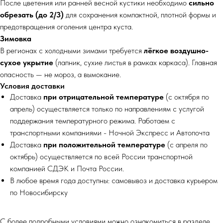
После цветения или ранней весной кустики необходимо
сильно
обрезать (до 2/3)
для сохранения компактной, плотной формы и
предотвращения оголения центра куста.
Зимовка
В регионах с холодными зимами требуется
лёгкое воздушно-
сухое укрытие
(лапник, сухие листья в рамках каркаса). Главная
опасность — не мороз, а вымокание.
Условия доставки
Доставка
при отрицательной температуре
(с октября по
апрель) осуществляется только по направлениям с услугой
поддержания температурного режима. Работаем с
транспортными компаниями - Ночной Экспресс и Автопочта
Доставка
при положительной температуре
(с апреля по
октябрь) осуществляется по всей России транспортной
компанией СДЭК и Почта России.
В любое время года доступны: самовывоз и доставка курьером
по Новосибирску
С более подробными условиями можно ознакомиться в разделе